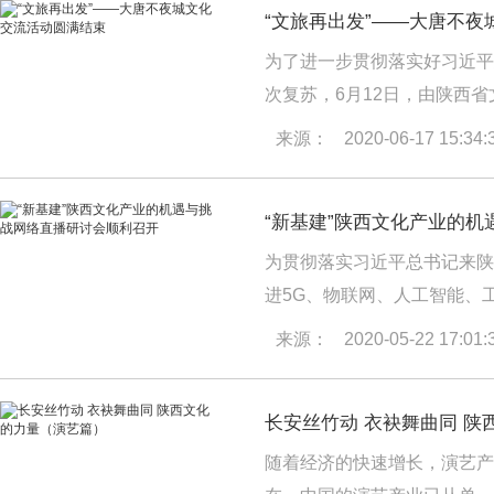
“文旅再出发”——大唐不
葛淑英主持会议。
【详情】
为了进一步贯彻落实好习近平
次复苏，6月12日，由陕西
团）有限公司承办的“文旅再
来源：
2020-06-17 15:34:
举行。
【详情】
“新基建”陕西文化产业的
为贯彻落实习近平总书记来陕
进5G、物联网、人工智能、
中如何依托“新基建”加速推
来源：
2020-05-22 17:01:
型升级，陕西省文化产业协会
研讨会”，邀请7位业内专家
长安丝竹动 衣袂舞曲同 陕
会。
【详情】
随着经济的快速增长，演艺产