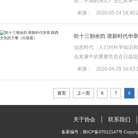
在，中国的演艺产业已从单一
主题公园式等不同类型的演出
来源：
2020-05-14 14:40:
听的沉浸式体验。演艺产品从
容与观影关系在不断创新求变
听十三朝余韵 谱新时代华
信息时代，人们对科学知识和
会发展中的重要性也在日益提
对的是无限的发展空间。现如
来源：
2020-04-29 16:43:
此次疫情也推动图书出版行业
出版业来说，新的模式不仅仅
首页
上一页
6
7
8
关于协会
联系我们
备案编号：陕ICP备07012147号 Copyright